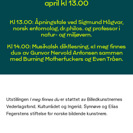
april kl 13.00
Kl 13.00: Åpningstale ved Sigmund Hågvar,
norsk entomolog, dr.philos. og professor i
natur- og miljøvern.
Kl 14.00: Musikalsk diktlesning, «I meg finnes
du» av Gunvor Nervold Antonsen sammen
med Burning Motherfuckers og Even Tråen.
Utstillingen
I meg finnes du
er støttet av Billedkunstnernes
Vederlagsfond, Kulturrådet og Ingerid, Synnøve og Elias
Fegerstens stiftelse for norske bildende kunstnere.