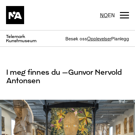
Hopp
til
innhold
Togg
NO
EN
navi
Telemark
Besøk oss
Opplevelser
Planlegg
Kunstmuseum
I meg finnes du –Gunvor Nervold
Antonsen