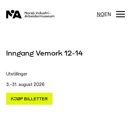
Hopp
til
innhold
Togg
NO
EN
navi
Inngang Vemork 12-14
Utstillinger
3.–31. august 2026
KJØP BILLETTER