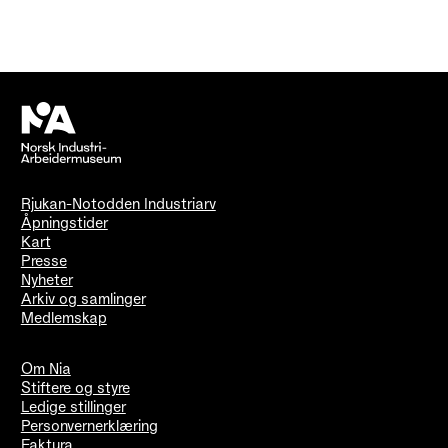
Rjukan-Notodden Industriarv
Åpningstider
Kart
Presse
Nyheter
Arkiv og samlinger
Medlemskap
Om Nia
Stiftere og styre
Ledige stillinger
Personvernerklæring
Faktura