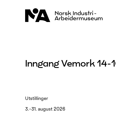
Hopp
til
innhold
Inngang Vemork 14-
Utstillinger
3.–31. august 2026