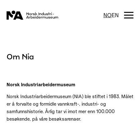
Hopp
til
innhold
Togg
NO
EN
navi
Om Nia
Norsk Industriarbeidermuseum
Norsk Industriarbeidermuseum (NIA) ble stiftet i 1983. Målet
er å forvalte og formidle vannkraft-, industri- og
samfunnshistorie. Årlig tar vi imot mer enn 100.000
besøkende, på våre besøksarenaer.