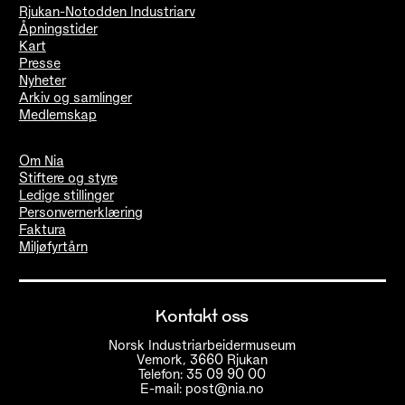
Rjukan-Notodden Industriarv
Åpningstider
Kart
Presse
Nyheter
Arkiv og samlinger
Medlemskap
Om Nia
Stiftere og styre
Ledige stillinger
Personvernerklæring
Faktura
Miljøfyrtårn
Kontakt oss
Norsk Industriarbeidermuseum
Vemork, 3660 Rjukan
Telefon: 35 09 90 00
E-mail: post@nia.no