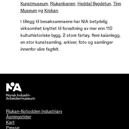
Kunstmuseum
,
Rjukanbanen
,
Heddal Bygdetun
,
Tinn
Museum
og
Krokan
.
I tillegg til besøksarenaene har NIA betydelig
virksomhet knyttet til forvaltning av mer enn 110
kulturhistoriske bygg, 2 store fartøy, flere kaianlegg,
en stor kunstsamling, arkiver, foto og samlinger
innenfor våre fagfelt.
Rjukan-Notodden Industriarv
Åpningstider
Kart
Presse