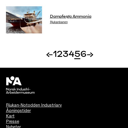
Dampferga Ammonia
Rjukanbanen
←
1
2
3
4
5
6
→
Rjukan-Notodden Industriarv
Åpningstider
Kart
Presse
Nyheter