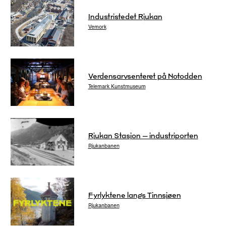
Industristedet Rjukan
Vemork
Verdensarvsenteret på Notodden
Telemark Kunstmuseum
Rjukan Stasjon – industriporten
Rjukanbanen
Fyrlyktene langs Tinnsjøen
Rjukanbanen