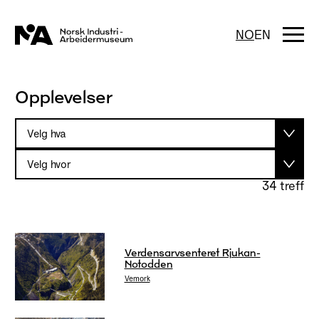
Hopp
til
innhold
Togg
NO
EN
navi
Opplevelser
34 treff
Verdensarvsenteret Rjukan-
Notodden
Vemork