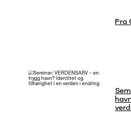
Fra 
Sem
havn
verd