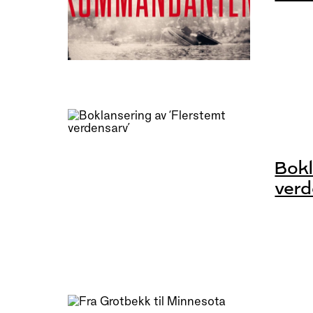
Bokl
verd