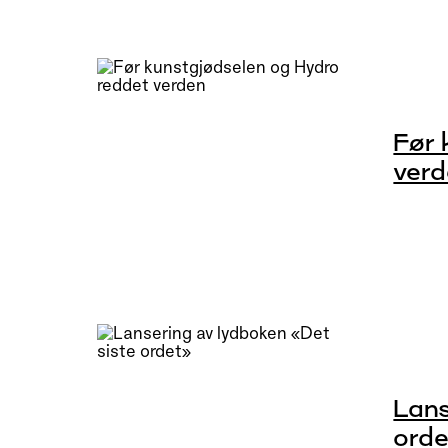
Før 
ver
Lans
ord