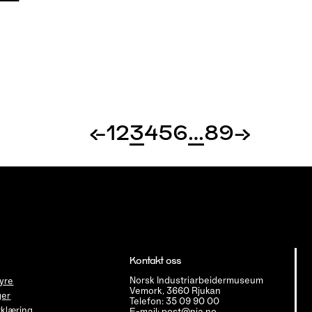
←
1
2
3
4
5
6
…
8
9
→
Kontakt oss
Norsk Industriarbeidermuseum
tyre
Vemork, 3660 Rjukan
ger
Telefon: 35 09 90 00
klæring
E-mail: post@nia.no