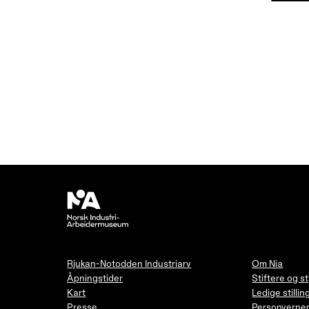
Rjukan-Notodden Industriarv
Om Nia
Åpningstider
Stiftere og s
Kart
Ledige stillin
Presse
Personverner