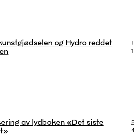
kunstgjødselen og Hydro reddet
den
ering av lydboken «Det siste
R
et»
4