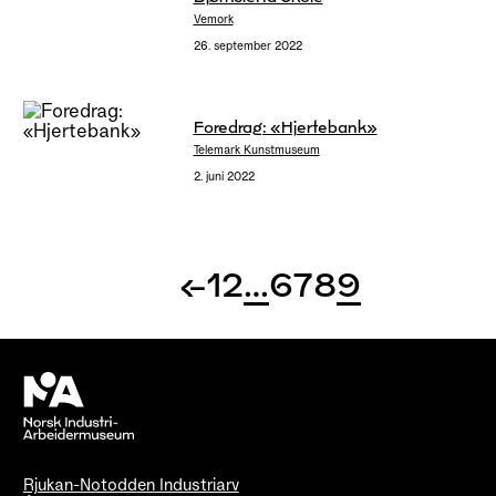
Vemork
26. september 2022
Foredrag: «Hjertebank»
Telemark Kunstmuseum
2. juni 2022
←
1
2
…
6
7
8
9
Rjukan-Notodden Industriarv