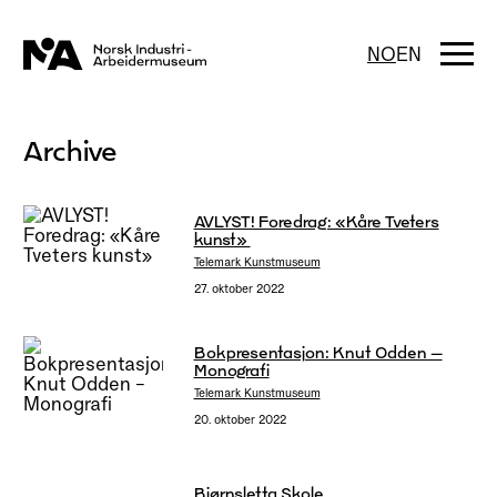
Hopp
til
innhold
Togg
NO
EN
navi
Archive
AVLYST! Foredrag: «Kåre Tveters
kunst»
Telemark Kunstmuseum
27. oktober 2022
Bokpresentasjon: Knut Odden –
Monografi
Telemark Kunstmuseum
20. oktober 2022
Bjørnsletta Skole