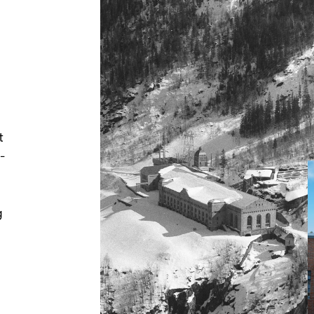
t
-
g