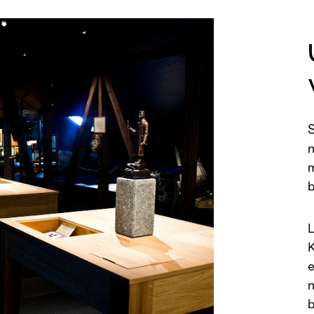
S
n
m
b
L
K
e
n
b