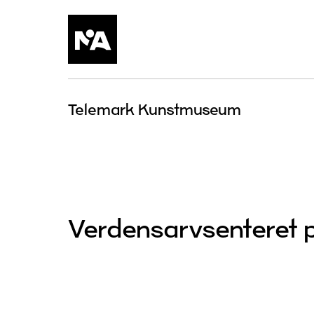
Hopp
til
innhold
Telemark Kunstmuseum
Verdensarvsenteret