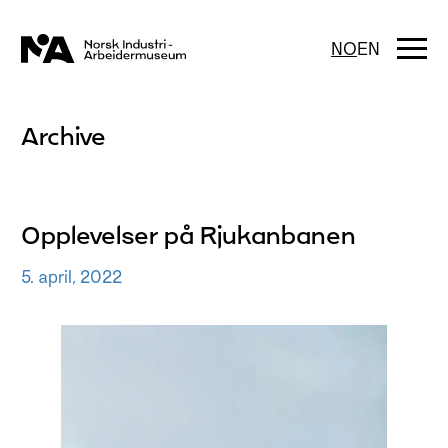
Hopp
til
innhold
Togg
NO
EN
navi
Archive
Opplevelser på Rjukanbanen
5. april, 2022