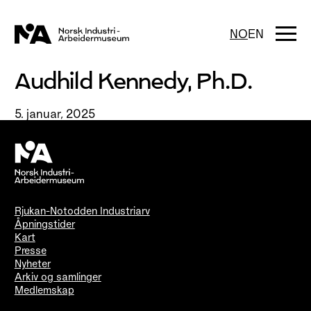
Hopp
til
innhold
Togg
NO
EN
navi
Audhild Kennedy, Ph.D.
5. januar, 2025
Rjukan-Notodden Industriarv
Åpningstider
Kart
Presse
Nyheter
Arkiv og samlinger
Medlemskap