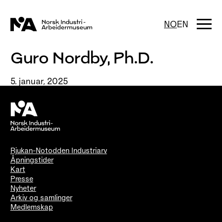
Hopp
til
innhold
Togg
NO
EN
navi
Guro Nordby, Ph.D.
5. januar, 2025
Rjukan-Notodden Industriarv
Åpningstider
Kart
Presse
Nyheter
Arkiv og samlinger
Medlemskap