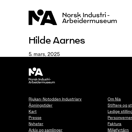
Hopp
til
innhold
Hilde Aarnes
5. mars, 2025
Rjukan-Notodden Industriarv
Om Nia
Åpningstider
Stiftere og s
Kart
Ledige stillin
Presse
Personverner
Nyheter
Faktura
Arkiv og samlinger
Miljøfyrtårn