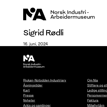
Hopp
til
innhold
Sigrid Rødli
16. juni, 2024
Rjukan-Notodden Industriarv
Om Nia
Åpningstider
Stiftere og s
Kart
Ledige stillin
Presse
Personverner
Nyheter
Faktura
Arkiv og samlinger
Miljøfyrtårn