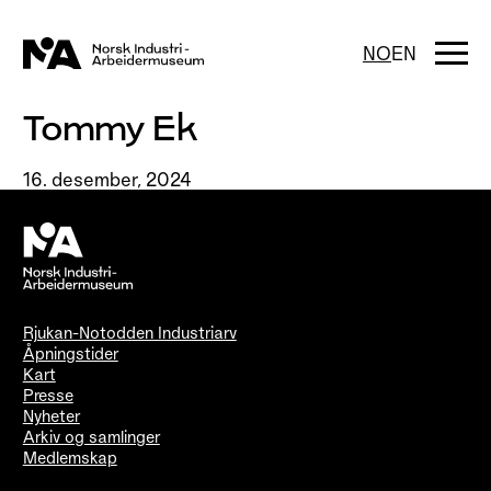
Hopp
til
innhold
Togg
NO
EN
navi
Tommy Ek
16. desember, 2024
Rjukan-Notodden Industriarv
Åpningstider
Kart
Presse
Nyheter
Arkiv og samlinger
Medlemskap