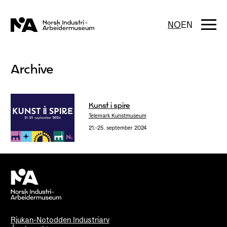
Hopp
til
innhold
Togg
NO
EN
navi
Archive
Kunst i spire
Telemark Kunstmuseum
21.–25. september 2024
Rjukan-Notodden Industriarv