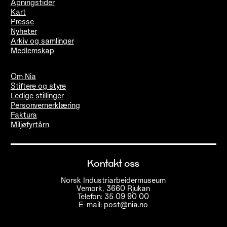
Åpningstider
Kart
Presse
Nyheter
Arkiv og samlinger
Medlemskap
Om Nia
Stiftere og styre
Ledige stillinger
Personvernerklæring
Faktura
Miljøfyrtårn
Kontakt oss
Norsk Industriarbeidermuseum
Vemork, 3660 Rjukan
Telefon: 35 09 90 00
E-mail: post@nia.no