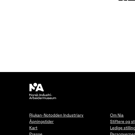
Rjukan-Notodden Industriarv
Om Nia
Åpningstider
Stiftere og s
Kart
Ledige stillin
Presse
Personverner