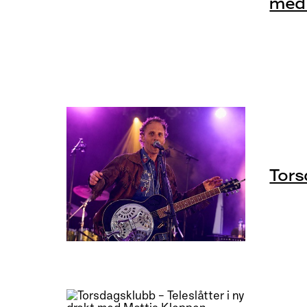
med 
Tors