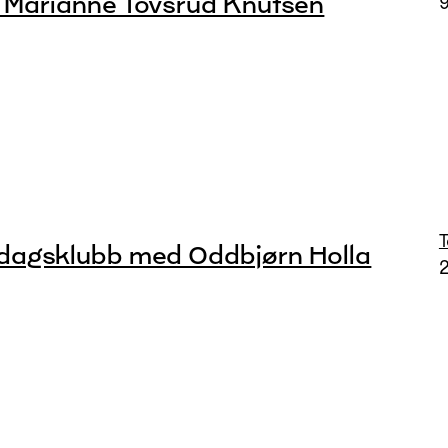
Marianne Tovsrud Knutsen
9
dagsklubb med Oddbjørn Holla
2