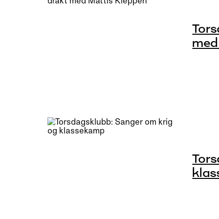
Tors
med 
Tors
kla