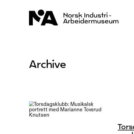
Hopp
til
innhold
Archive
Tors