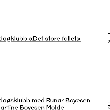
dagklubb «Det store fallet»
3
dagsklubb med Runar Boyesen
artine Boyesen Molde
3