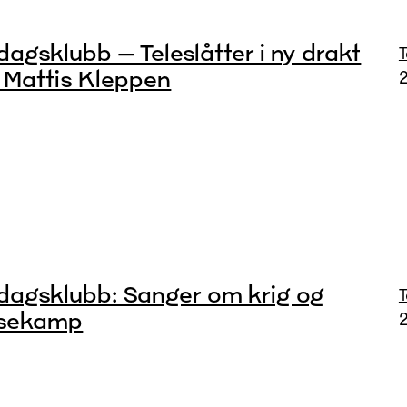
dagsklubb – Teleslåtter i ny drakt
Mattis Kleppen
dagsklubb: Sanger om krig og
ssekamp
2