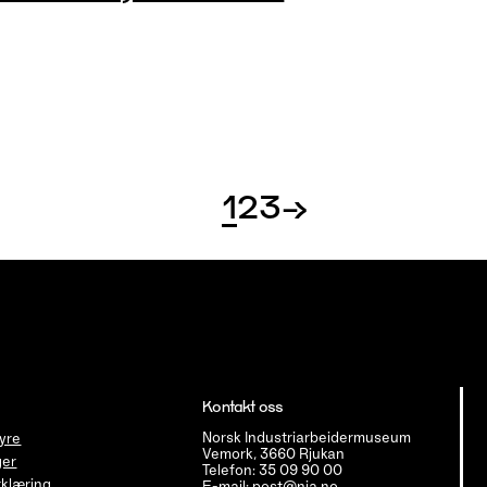
1
2
3
→
Kontakt oss
Norsk Industriarbeidermuseum
tyre
Vemork, 3660 Rjukan
ger
Telefon: 35 09 90 00
klæring
E-mail: post@nia.no