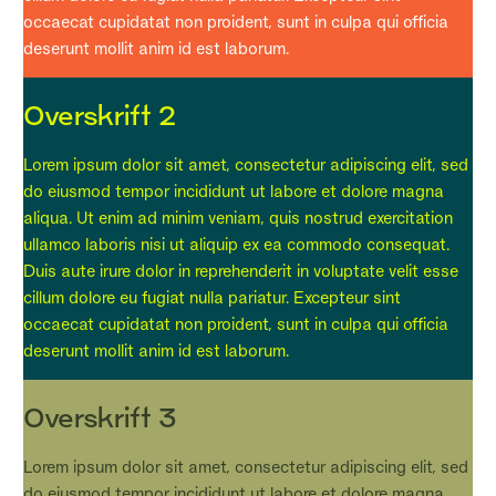
occaecat cupidatat non proident, sunt in culpa qui officia
deserunt mollit anim id est laborum.
Overskrift 2
Lorem ipsum dolor sit amet, consectetur adipiscing elit, sed
do eiusmod tempor incididunt ut labore et dolore magna
aliqua. Ut enim ad minim veniam, quis nostrud exercitation
ullamco laboris nisi ut aliquip ex ea commodo consequat.
Duis aute irure dolor in reprehenderit in voluptate velit esse
cillum dolore eu fugiat nulla pariatur. Excepteur sint
occaecat cupidatat non proident, sunt in culpa qui officia
deserunt mollit anim id est laborum.
Overskrift 3
Lorem ipsum dolor sit amet, consectetur adipiscing elit, sed
do eiusmod tempor incididunt ut labore et dolore magna