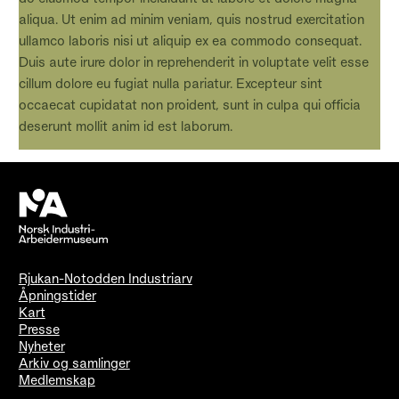
aliqua. Ut enim ad minim veniam, quis nostrud exercitation
ullamco laboris nisi ut aliquip ex ea commodo consequat.
Duis aute irure dolor in reprehenderit in voluptate velit esse
cillum dolore eu fugiat nulla pariatur. Excepteur sint
occaecat cupidatat non proident, sunt in culpa qui officia
deserunt mollit anim id est laborum.
Rjukan-Notodden Industriarv
Åpningstider
Kart
Presse
Nyheter
Arkiv og samlinger
Medlemskap