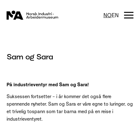
Hopp
til
innhold
Togg
NO
EN
navi
Sam og Sara
På industrieventyr med Sam og Sara!
Suksessen fortsetter – i år kommer det også flere
spennende nyheter. Sam og Sara er våre egne to luringer, og
et trivelig tospann som tar barna med på en reise i
industrieventyret.