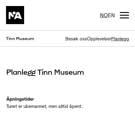
Hopp
til
innhold
Togg
NO
EN
navi
Tinn Museum
Besøk oss
Opplevelser
Planlegg
Planlegg Tinn Museum
Åpningstider
Tunet er ubemannet, men alltid åpent.