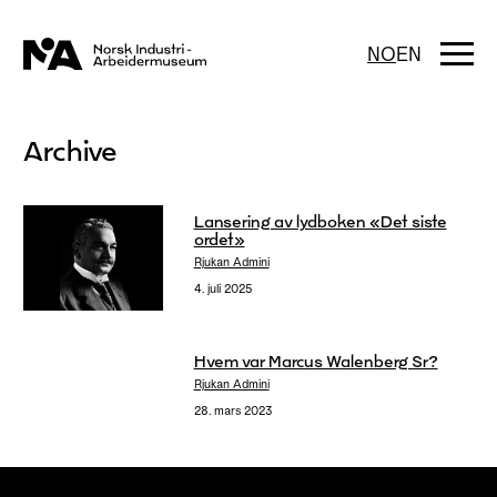
Hopp
til
innhold
Togg
NO
EN
navi
Archive
Lansering av lydboken «Det siste
ordet»
Rjukan Admini
4. juli 2025
Hvem var Marcus Walenberg Sr?
Rjukan Admini
28. mars 2023