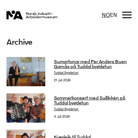
Hopp
til
innhold
Togg
NO
EN
navi
Archive
Sumartonar med Per Anders Buen
Garnås på Tuddal bygdetun
Tuddal Bygdetun
21. juli 2024
Sommerkonsert med Sullikkèn på
Tuddal bygdetun
Tuddal Bygdetun
4. juli 2024
Kjærleik til Tuddal