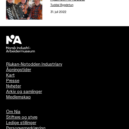
Tuddal Bygdetun
31. juli 2022
Rjukan-Notodden Industriarv
Åpningstider
Kart
Presse
Nyheter
Arkiv og samlinger
Medlemskap
Om Nia
Stiftere og styre
Ledige stillinger
Personvernerklæring