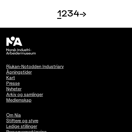
1
2
3
4
→
Rjukan-Notodden Industriarv
Åpningstider
Kart
Presse
Nyheter
Arkiv og samlinger
Medlemskap
Om Nia
Stiftere og styre
Ledige stillinger
Personvernerklæring