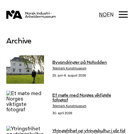
Hopp
til
innhold
Togg
NO
EN
navi
Archive
Byvandringer på Notodden
Telemark Kunstmuseum
25. juni–6. august 2026
Et møte med Norges viktigste
fotograf
Telemark Kunstmuseum
30. april 2026
Ytringsfrihet og ytringskultur i vår tid