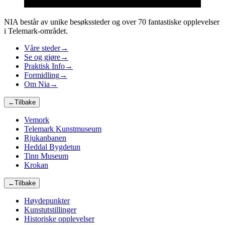
NIA består av unike besøkssteder og over 70 fantastiske opplevelser
i Telemark-området.
Våre steder
→
Se og gjøre
→
Praktisk Info
→
Formidling
→
Om Nia
→
←
Tilbake
Vemork
Telemark Kunstmuseum
Rjukanbanen
Heddal Bygdetun
Tinn Museum
Krokan
←
Tilbake
Høydepunkter
Kunstutstillinger
Historiske opplevelser