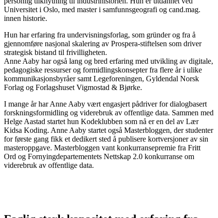
personlig tilknytning til industrihistorien. Hun er utdannet ved
Universitet i Oslo, med master i samfunnsgeografi og cand.mag.
innen historie.
Hun har erfaring fra undervisningsforlag, som gründer og fra å
gjennomføre nasjonal skalering av Prospera-stiftelsen som driver
strategisk bistand til frivilligheten.
Anne Aaby har også lang og bred erfaring med utvikling av digitale,
pedagogiske ressurser og formidlingskonsepter fra flere år i ulike
kommunikasjonsbyråer samt Legeforeningen, Gyldendal Norsk
Forlag og Forlagshuset Vigmostad & Bjørke.
I mange år har Anne Aaby vært engasjert pådriver for dialogbasert
forskningsformidling og viderebruk av offentlige data. Sammen med
Helge Aastad startet hun Kodeklubben som nå er en del av Lær
Kidsa Koding. Anne Aaby startet også Masterbloggen, der studenter
for første gang fikk et dedikert sted å publisere kortversjoner av sin
masteroppgave. Masterbloggen vant konkurransepremie fra Fritt
Ord og Fornyingdepartementets Nettskap 2.0 konkurranse om
viderebruk av offentlige data.