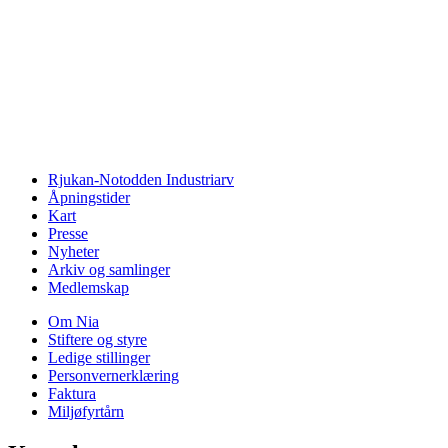
Rjukan-Notodden Industriarv
Åpningstider
Kart
Presse
Nyheter
Arkiv og samlinger
Medlemskap
Om Nia
Stiftere og styre
Ledige stillinger
Personvernerklæring
Faktura
Miljøfyrtårn