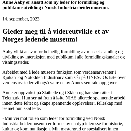
Anne Aaby er ansatt som ny leder for formidling og
publikumsutvikling i Norsk Industriarbeidermuseum.
14. september, 2023
Gleder meg til å videreutvikle et av
Norges ledende museum!
Aaby vil få ansvar for helhetlig formidling av museets samling og
utvikling av interaksjon med publikum i alle formidlingskanaler og
visningssteder.
Arbeidet med å lede museets funksjon som verdensarvsenter i
Rjukan -og Notodden Industriarv som står på UNESCOs liste over
verdensarvsteder vil også være en av Annes sentrale oppgaver.
Anne er oppvokst på Stathelle og i Skien og har sine røtter i
Telemark. Hun ser nå frem å løfte NIAS allerede spennende arbeid
innen dette feltet og skape spennende opplevelser i felleskap med
teamet hun skal lede.
«Min vei mot rollen som leder for formidling ved Norsk
Industriarbeidermuseum er formet av en dyp interesse for historie,
kultur og kommunikasjon. Min mastergrad er spesialisert innen