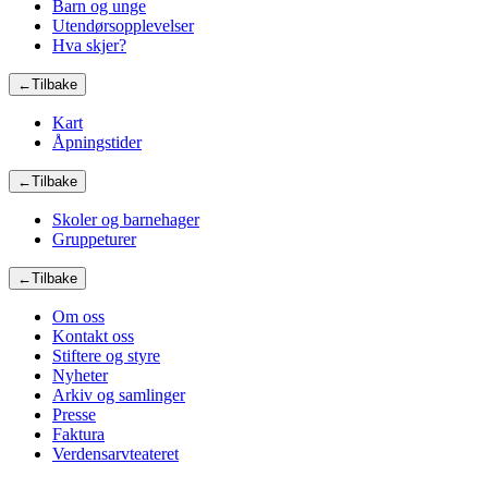
Barn og unge
Utendørsopplevelser
Hva skjer?
←
Tilbake
Kart
Åpningstider
←
Tilbake
Skoler og barnehager
Gruppeturer
←
Tilbake
Om oss
Kontakt oss
Stiftere og styre
Nyheter
Arkiv og samlinger
Presse
Faktura
Verdensarvteateret