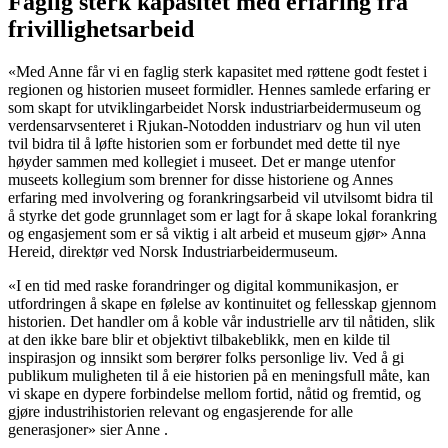
Faglig sterk kapasitet med erfaring fra
frivillighetsarbeid
«Med Anne får vi en faglig sterk kapasitet med røttene godt festet i
regionen og historien museet formidler. Hennes samlede erfaring er
som skapt for utviklingarbeidet Norsk industriarbeidermuseum og
verdensarvsenteret i Rjukan-Notodden industriarv og hun vil uten
tvil bidra til å løfte historien som er forbundet med dette til nye
høyder sammen med kollegiet i museet. Det er mange utenfor
museets kollegium som brenner for disse historiene og Annes
erfaring med involvering og forankringsarbeid vil utvilsomt bidra til
å styrke det gode grunnlaget som er lagt for å skape lokal forankring
og engasjement som er så viktig i alt arbeid et museum gjør» Anna
Hereid, direktør ved Norsk Industriarbeidermuseum.
«I en tid med raske forandringer og digital kommunikasjon, er
utfordringen å skape en følelse av kontinuitet og fellesskap gjennom
historien. Det handler om å koble vår industrielle arv til nåtiden, slik
at den ikke bare blir et objektivt tilbakeblikk, men en kilde til
inspirasjon og innsikt som berører folks personlige liv. Ved å gi
publikum muligheten til å eie historien på en meningsfull måte, kan
vi skape en dypere forbindelse mellom fortid, nåtid og fremtid, og
gjøre industrihistorien relevant og engasjerende for alle
generasjoner» sier Anne .