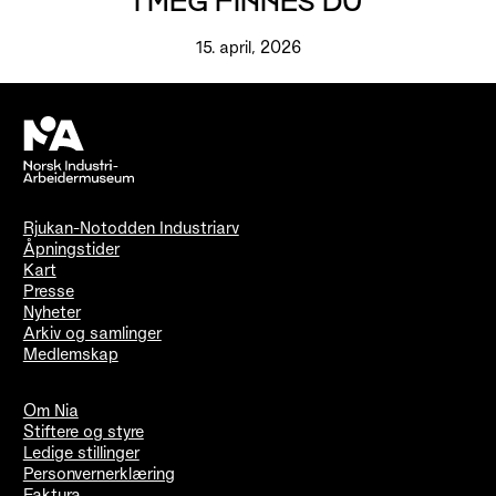
I MEG FINNES DU
15. april, 2026
Rjukan-Notodden Industriarv
Åpningstider
Kart
Presse
Nyheter
Arkiv og samlinger
Medlemskap
Om Nia
Stiftere og styre
Ledige stillinger
Personvernerklæring
Faktura