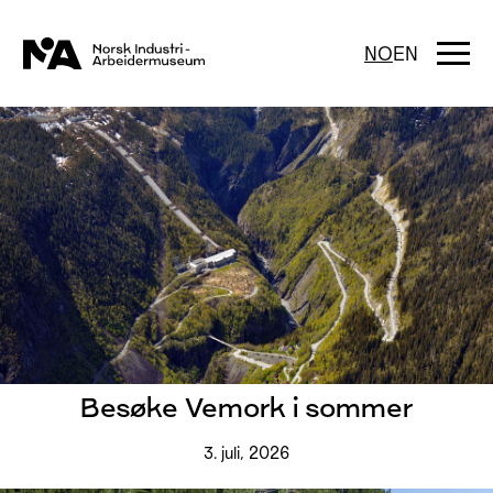
Hopp
til
innhold
Togg
NO
EN
navi
Besøke Vemork i sommer
3. juli, 2026