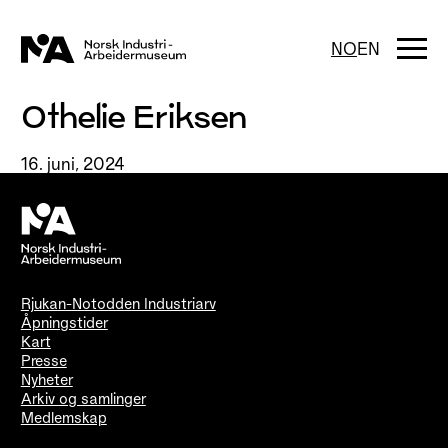
Hopp
til
innhold
Togg
NO
EN
navi
Othelie Eriksen
16. juni, 2024
Rjukan-Notodden Industriarv
Åpningstider
Kart
Presse
Nyheter
Arkiv og samlinger
Medlemskap