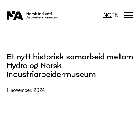
Hopp
til
innhold
Togg
NO
EN
navi
Et nytt historisk samarbeid mellom
Hydro og Norsk
Industriarbeidermuseum
1. november, 2024