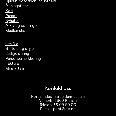
Rjukan-Notodden Industriarv
Åpningstider
Kart
Presse
Nyheter
Arkiv og samlinger
Medlemskap
Om Nia
Stiftere og styre
Ledige stillinger
Personvernerklæring
Faktura
Miljøfyrtårn
Kontakt oss
Norsk Industriarbeidermuseum
Vemork, 3660 Rjukan
Telefon: 35 09 90 00
E-mail: post@nia.no