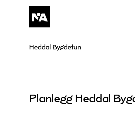
Hopp
til
innhold
Heddal Bygdetun
Planlegg Heddal Byg