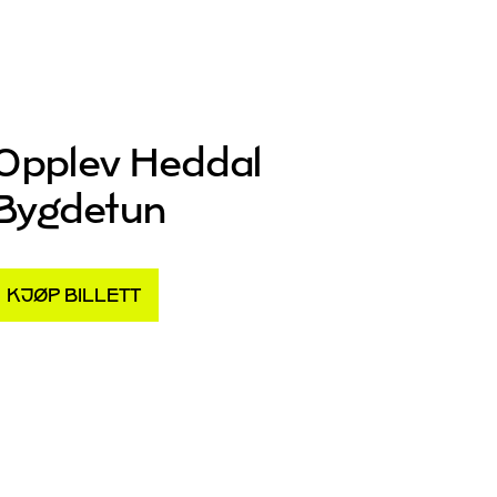
Opplev Heddal
Bygdetun
KJØP BILLETT