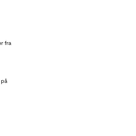
r fra
 på