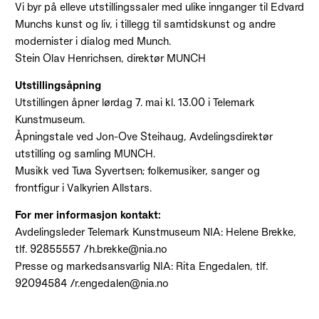
Vi byr på elleve utstillingssaler med ulike innganger til Edvard
Munchs kunst og liv, i tillegg til samtidskunst og andre
modernister i dialog med Munch.
Stein Olav Henrichsen, direktør MUNCH
Utstillingsåpning
Utstillingen åpner lørdag 7. mai kl. 13.00 i Telemark
Kunstmuseum.
Åpningstale ved Jon-Ove Steihaug, Avdelingsdirektør
utstilling og samling MUNCH.
Musikk ved Tuva Syvertsen; folkemusiker, sanger og
frontfigur i Valkyrien Allstars.
For mer informasjon kontakt:
Avdelingsleder Telemark Kunstmuseum NIA: Helene Brekke,
tlf. 92855557 /h.brekke@nia.no
Presse og markedsansvarlig NIA: Rita Engedalen, tlf.
92094584 /r.engedalen@nia.no