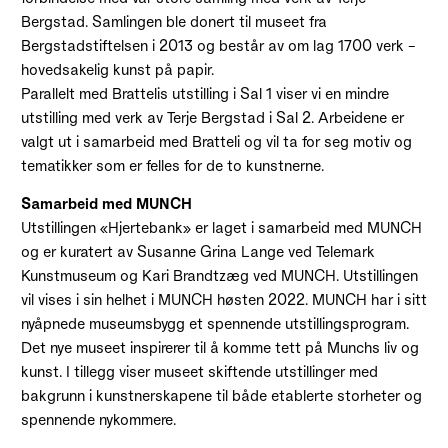
Bergstad. Samlingen ble donert til museet fra
Bergstadstiftelsen i 2013 og består av om lag 1700 verk –
hovedsakelig kunst på papir.
Parallelt med Brattelis utstilling i Sal 1 viser vi en mindre
utstilling med verk av Terje Bergstad i Sal 2. Arbeidene er
valgt ut i samarbeid med Bratteli og vil ta for seg motiv og
tematikker som er felles for de to kunstnerne.
Samarbeid med MUNCH
Utstillingen «Hjertebank» er laget i samarbeid med MUNCH
og er kuratert av Susanne Grina Lange ved Telemark
Kunstmuseum og Kari Brandtzæg ved MUNCH. Utstillingen
vil vises i sin helhet i MUNCH høsten 2022. MUNCH har i sitt
nyåpnede museumsbygg et spennende utstillingsprogram.
Det nye museet inspirerer til å komme tett på Munchs liv og
kunst. I tillegg viser museet skiftende utstillinger med
bakgrunn i kunstnerskapene til både etablerte storheter og
spennende nykommere.