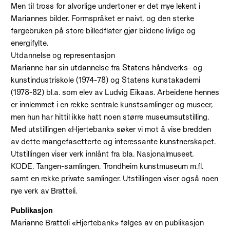
Men til tross for alvorlige undertoner er det mye lekent i
Mariannes bilder. Formspråket er naivt, og den sterke
fargebruken på store billedflater gjør bildene livlige og
energifylte.
Utdannelse og representasjon
Marianne har sin utdannelse fra Statens håndverks- og
kunstindustriskole (1974-78) og Statens kunstakademi
(1978-82) bl.a. som elev av Ludvig Eikaas. Arbeidene hennes
er innlemmet i en rekke sentrale kunstsamlinger og museer,
men hun har hittil ikke hatt noen større museumsutstilling.
Med utstillingen «Hjertebank» søker vi mot å vise bredden
av dette mangefasetterte og interessante kunstnerskapet.
Utstillingen viser verk innlånt fra bla. Nasjonalmuseet,
KODE, Tangen-samlingen, Trondheim kunstmuseum m.fl.
samt en rekke private samlinger. Utstillingen viser også noen
nye verk av Bratteli.
Publikasjon
Marianne Bratteli «Hjertebank» følges av en publikasjon