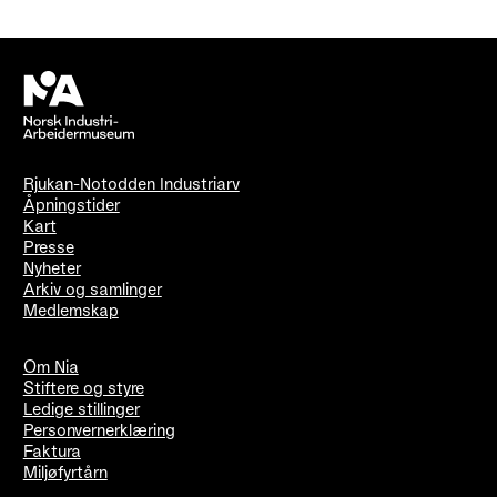
Rjukan-Notodden Industriarv
Åpningstider
Kart
Presse
Nyheter
Arkiv og samlinger
Medlemskap
Om Nia
Stiftere og styre
Ledige stillinger
Personvernerklæring
Faktura
Miljøfyrtårn