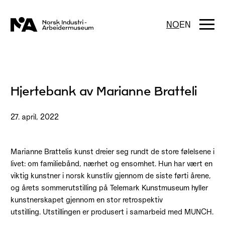
Hopp
til
innhold
Togg
NO
EN
navi
Hjertebank av Marianne Bratteli
27. april, 2022
Marianne Brattelis kunst dreier seg rundt de store følelsene i
livet: om familiebånd, nærhet og ensomhet. Hun har vært en
viktig kunstner i norsk kunstliv gjennom de siste førti årene,
og årets sommerutstilling på Telemark Kunstmuseum hyller
kunstnerskapet gjennom en stor retrospektiv
utstilling. Utstillingen er produsert i samarbeid med MUNCH.