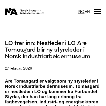
Hopp
til
innhold
Togg
NO
EN
navi
LO trer inn: Nestleder i LO Are
Tomasgard blir ny styreleder i
Norsk Industriarbeidermuseum
27. februar, 2026
Are Tomasgard er valgt som ny styreleder i
Norsk Industriarbeidermuseum. Tomasgard
er nestleder i LO og kommer fra Forbundet
Styrke, der han har lang erfaring fra
fagbevegelsen, industri- og energisektoren