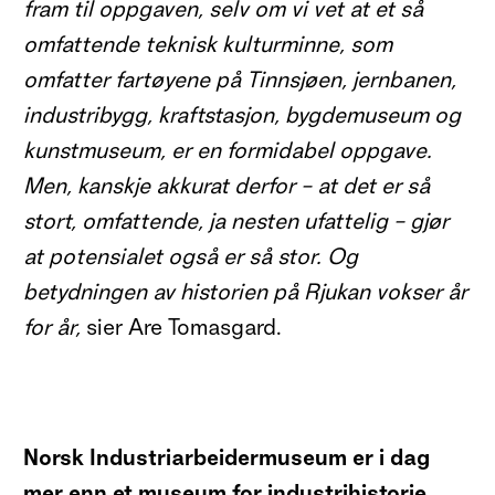
fr
a
m til oppgaven, selv om vi vet at et så
omfattende teknisk kulturminne
,
som
omfatter fartøyene på Tinnsjøen, jernbanen,
industribygg, kraftstasjon, bygdemuseum og
kunstmuseum
,
er en formidabel oppgave.
Men, kanskje akkurat derfor – at det er så
stort, omfattende, ja nesten ufattelig – gjør
at potensialet også er så stor. Og
betydningen av historien på Rjukan vokser år
for år,
sier Are Tomasgard.
Norsk Industriarbeidermuseum er i dag
mer enn et museum for industrihistorie
.