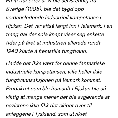
På få tiår etter at vi ble selvstendig fra
Sverige (1905), ble det bygd opp
verdensledende industriell kompetanse i
Rjukan. Det var altså langt inn i Telemark, i en
trang dal der sola knapt viser seg enkelte
tider på året at industrien allerede rundt
1940 klarte å fremstille tungtvann.
Hadde det ikke vært for denne fantastiske
industrielle kompetansen, ville heller ikke
tungtvannsaksjonen på Vemork kommet.
Produktet som ble fr
a
mstilt i Rjukan ble så
viktig at mange mener det ble avgjørende at
nazistene ikke fikk det skipet over til
anleggene i Tyskland, som utviklet