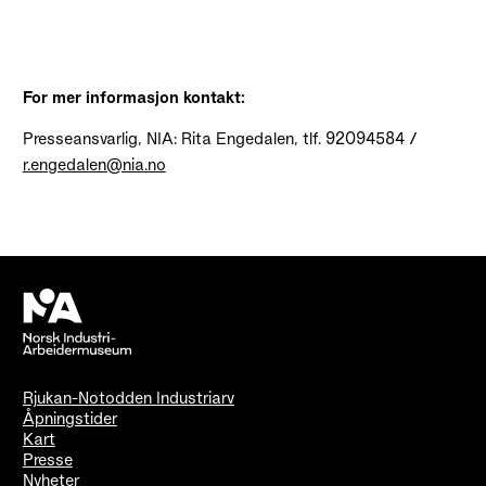
For mer informasjon kontakt:
Presseansvarlig, NIA: Rita Engedalen, tlf. 92094584 /
r.engedalen@nia.no
Rjukan-Notodden Industriarv
Åpningstider
Kart
Presse
Nyheter