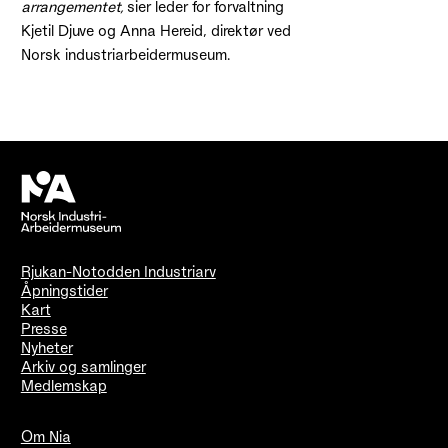
arrangementet,
sier leder for forvaltning
Kjetil Djuve og Anna Hereid, direktør ved
Norsk industriarbeidermuseum.
Rjukan-Notodden Industriarv
Åpningstider
Kart
Presse
Nyheter
Arkiv og samlinger
Medlemskap
Om Nia