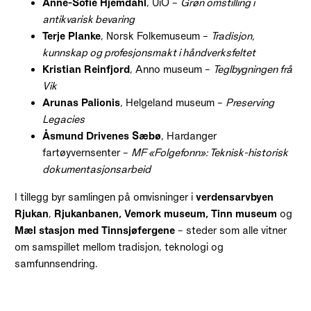
Anne-Sofie Hjemdahl
, UiO –
Grøn omstilling i
antikvarisk bevaring
Terje Planke
, Norsk Folkemuseum –
Tradisjon,
kunnskap og profesjonsmakt i håndverksfeltet
Kristian Reinfjord
, Anno museum –
Teglbygningen frå
Vik
Arunas Palionis
, Helgeland museum –
Preserving
Legacies
Åsmund Drivenes Sæbø
, Hardanger
fartøyvernsenter –
MF «Folgefonn»: Teknisk-historisk
dokumentasjonsarbeid
I tillegg byr samlingen på omvisninger i
verdensarvbyen
Rjukan
,
Rjukanbanen, Vemork museum, Tinn museum
og
Mæl stasjon med Tinnsjøfergene
– steder som alle vitner
om samspillet mellom tradisjon, teknologi og
samfunnsendring.