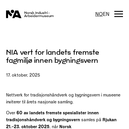
Hopp
til
innhold
Togg
NO
EN
navi
NIA vert for landets fremste
fagmiljø innen bygningsvern
17. oktober, 2025
Nettverk for tradisjonshåndverk og bygningsvern i museene
inviterer til årets nasjonale samling.
Over
60 av landets fremste spesialister innen
tradisjonshåndverk og bygningsvern
samles på
Rjukan
21.–23. oktober 2025
, når
Norsk