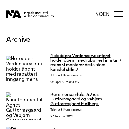
Hopp
til
innhold
Togg
NO
EN
navi
Archive
Notodden: Verdensarvsenteret
holder åpent med rabattert inngang
mens vi monterer årets store
kunstutstilling
Telemark Kunstmuseum
22. april–2. mai 2025
Kunstnersamtale: Agnes
Guttormsgaard og Vebjørn
Guttormsgaard Møllberg
Telemark Kunstmuseum
27. februar 2025