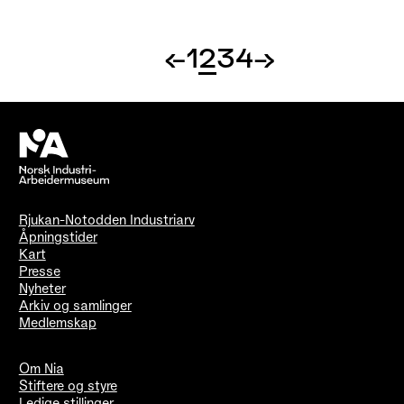
←
1
2
3
4
→
Rjukan-Notodden Industriarv
Åpningstider
Kart
Presse
Nyheter
Arkiv og samlinger
Medlemskap
Om Nia
Stiftere og styre
Ledige stillinger