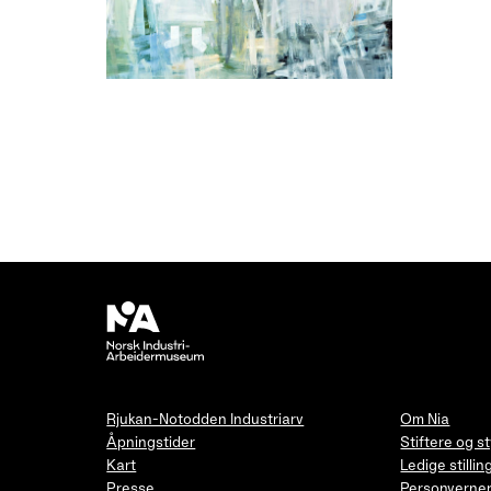
Rjukan-Notodden Industriarv
Om Nia
Åpningstider
Stiftere og s
Kart
Ledige stillin
Presse
Personverner