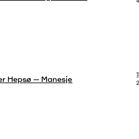
4
er Hepsø – Manesje
2