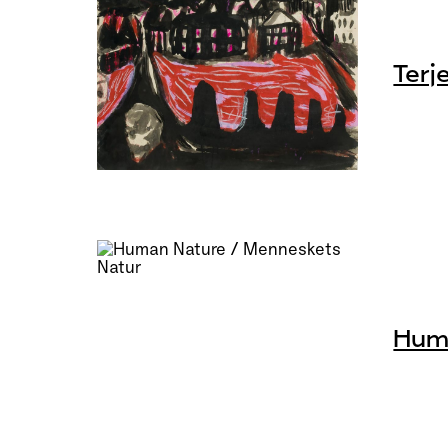
Terj
Huma