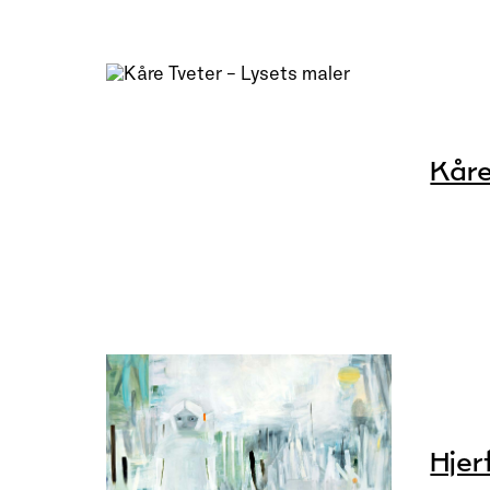
Kåre
Hjer