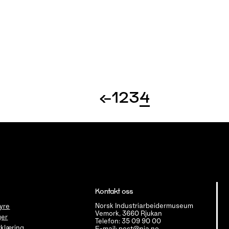
←
1
2
3
4
Kontakt oss
Norsk Industriarbeidermuseum
tyre
Vemork, 3660 Rjukan
ger
Telefon: 35 09 90 00
klæring
E-mail: post@nia.no