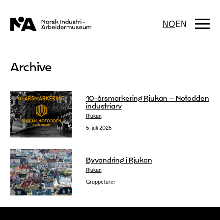
Hopp
til
innhold
Togg
NO
EN
navi
Archive
10-årsmarkering Rjukan – Notodden
industriarv
Rjukan
5. juli 2025
Byvandring i Rjukan
Rjukan
Gruppeturer