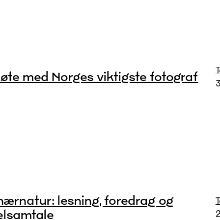
øte med Norges viktigste fotograf
3
nærnatur: lesning, foredrag og
elsamtale
2