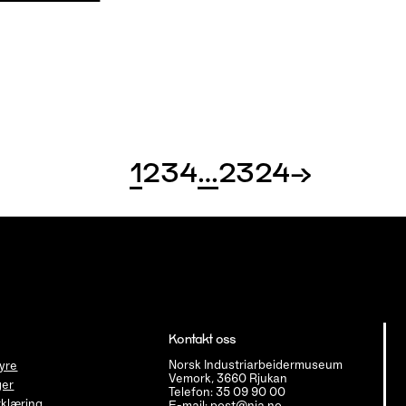
1
2
3
4
…
23
24
→
Kontakt oss
Norsk Industriarbeidermuseum
tyre
Vemork, 3660 Rjukan
ger
Telefon: 35 09 90 00
klæring
E-mail: post@nia.no