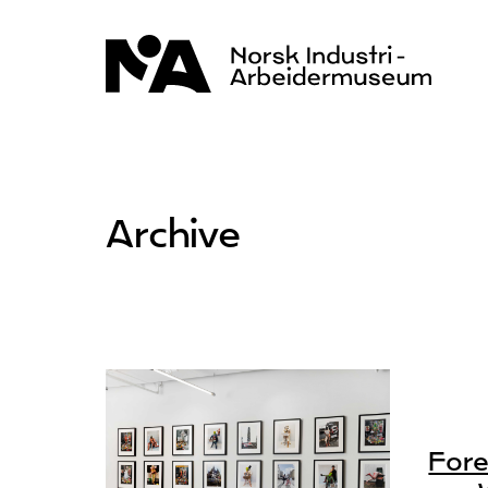
Hopp
til
innhold
Archive
Fore