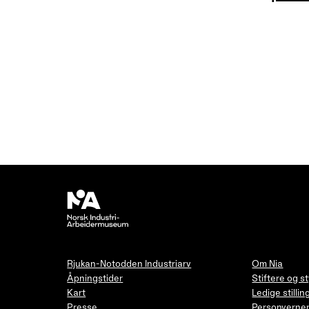
Rjukan-Notodden Industriarv
Om Nia
Åpningstider
Stiftere og s
Kart
Ledige stillin
Presse
Personverner