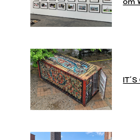
om W
IT´