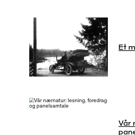
Et m
Vår 
pan