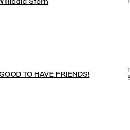
illibald Storn
1
S GOOD TO HAVE FRIENDS!
8