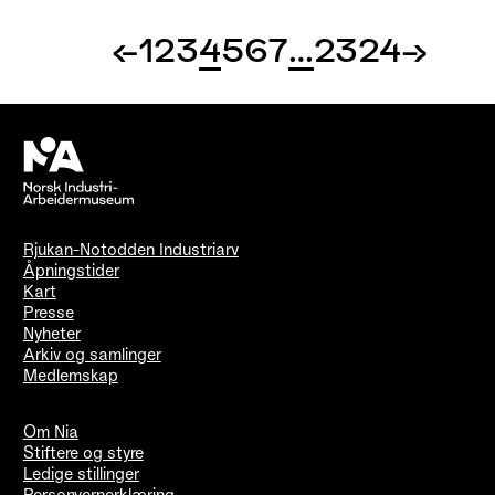
←
1
2
3
4
5
6
7
…
23
24
→
Rjukan-Notodden Industriarv
Åpningstider
Kart
Presse
Nyheter
Arkiv og samlinger
Medlemskap
Om Nia
Stiftere og styre
Ledige stillinger
Personvernerklæring