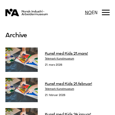
Hopp
til
innhold
Togg
NO
EN
navi
Archive
Kunst med Kids 21.mars!
Telemark Kunstmuseum
21. mars 2026
Kunst med Kids 21.februar!
Telemark Kunstmuseum
21. februar 2026
Kunst med Kids 24.januar!