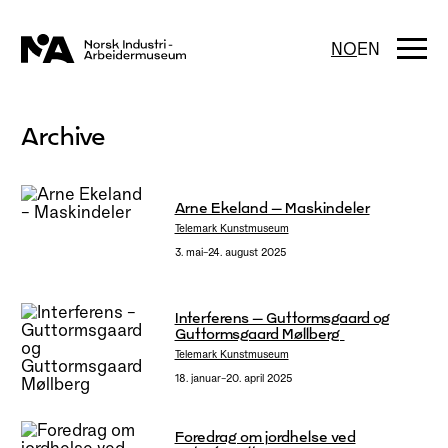
Hopp
til
innhold
Togg
NO
EN
navi
Archive
Arne Ekeland – Maskindeler
Telemark Kunstmuseum
3. mai–24. august 2025
Interferens – Guttormsgaard og
Guttormsgaard Møllberg
Telemark Kunstmuseum
18. januar–20. april 2025
Foredrag om jordhelse ved