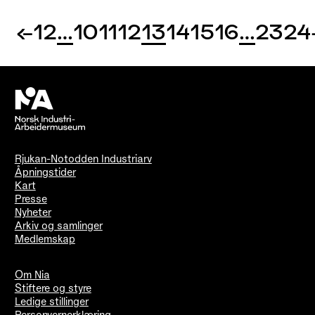
←
1
2
…
10
11
12
13
14
15
16
…
23
24
Rjukan-Notodden Industriarv
Åpningstider
Kart
Presse
Nyheter
Arkiv og samlinger
Medlemskap
Om Nia
Stiftere og styre
Ledige stillinger
Personvernerklæring