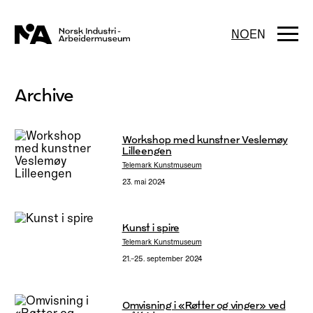
Hopp
til
innhold
Togg
NO
EN
navi
Archive
Workshop med kunstner Veslemøy
Lilleengen
Telemark Kunstmuseum
23. mai 2024
Kunst i spire
Telemark Kunstmuseum
21.–25. september 2024
Omvisning i «Røtter og vinger» ved