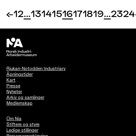
←
1
2
…
13
14
15
16
17
18
19
…
23
24
Rjukan-Notodden Industriarv
Åpningstider
Kart
Presse
Nyheter
Arkiv og samlinger
Medlemskap
Om Nia
Stiftere og styre
Ledige stillinger
Personvernerklæring