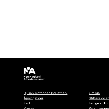
Rjukan-Notodden Industriarv
Om Nia
Åpningstider
Stiftere og s
Kart
Ledige stillin
Presse
Personverner