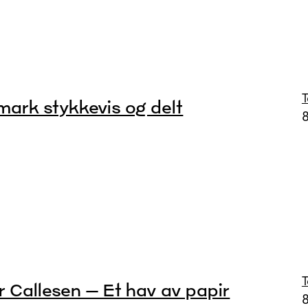
mark stykkevis og delt
8
r Callesen – Et hav av papir
8