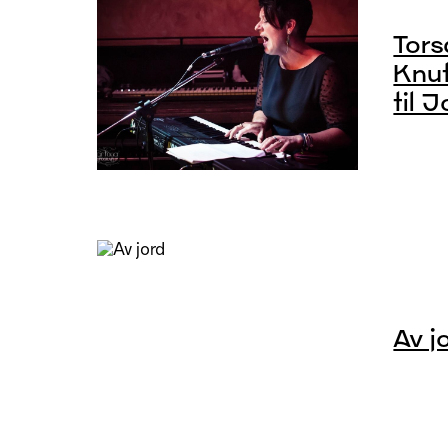
Tors
Knut
til J
Av j