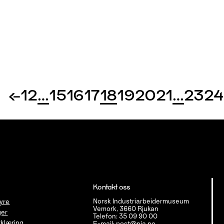
←
1
2
…
15
16
17
18
19
20
21
…
23
24
Kontakt oss
Norsk Industriarbeidermuseum
tyre
Vemork, 3660 Rjukan
ger
Telefon: 35 09 90 00
klæring
E-mail: post@nia.no