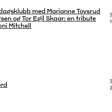
dagsklubb med Marianne Tovsrud
sen og Tor Egil Skaar: en tribute
1
oni Mitchell
ord
2