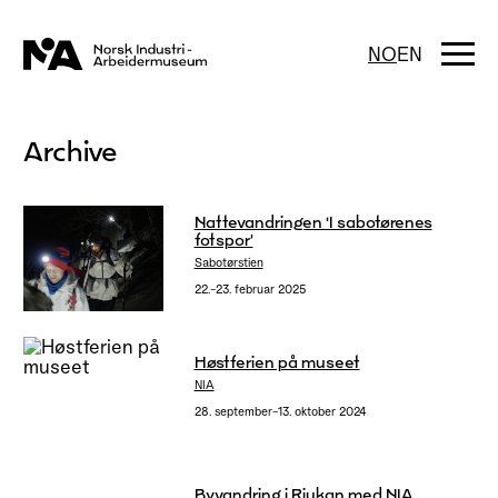
Hopp
til
innhold
Togg
NO
EN
navi
Archive
Nattevandringen ‘I sabotørenes
fotspor’
Sabotørstien
22.–23. februar 2025
Høstferien på museet
NIA
28. september–13. oktober 2024
Byvandring i Rjukan med NIA