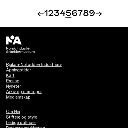
←
1
2
3
4
5
6
7
8
9
→
Rjukan-Notodden Industriarv
Åpningstider
Kart
Presse
Nyheter
Arkiv og samlinger
Medlemskap
Om Nia
Stiftere og styre
Ledige stillinger
Personvernerklæring