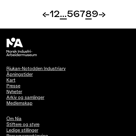
←
1
2
…
5
6
7
8
9
→
Rjukan-Notodden Industriarv
Åpningstider
Kart
Presse
Nyheter
Arkiv og samlinger
Medlemskap
Om Nia
Stiftere og styre
Ledige stillinger
Personvernerklæring