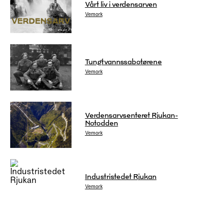
Vårt liv i verdensarven
Vemork
Tungtvannssabotørene
Vemork
Verdensarvsenteret Rjukan-
Notodden
Vemork
Industristedet Rjukan
Vemork