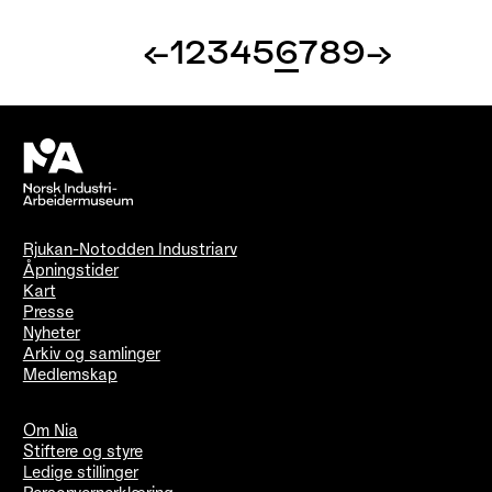
←
1
2
3
4
5
6
7
8
9
→
Rjukan-Notodden Industriarv
Åpningstider
Kart
Presse
Nyheter
Arkiv og samlinger
Medlemskap
Om Nia
Stiftere og styre
Ledige stillinger