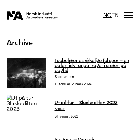
Hopp
til
innhold
Togg
NO
EN
navi
Archive
I sabotørenes virkelige fotspor – en
autentisk tur på truger i snøen på
dagtid
Sabotørstien
17. februar–2. mars 2024
Ut på tur – Sluskedilten 2023
Krokan
31. august 2023
Inngang – Vemork