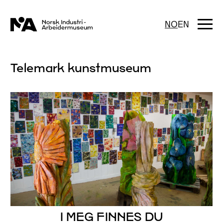
Hopp
til
innhold
Togg
NO
EN
navi
Telemark kunstmuseum
I MEG FINNES DU